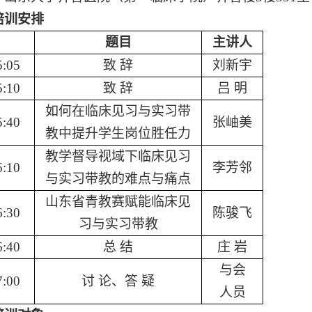
培训安排
题目
主
讲
人
5:05
致 辞
刘新宇
5:10
致 辞
吕 明
如何在临床见习与实习带
5:40
张岫美
教中提升学生岗位胜任力
教学督导视域下临床见习
6:10
李芳邻
与实习带教的难点与痛点
山东省青教赛赋能临床见
6:30
陈骏飞
习与实习带教
6:40
总 结
庄 岩
与会
7:00
讨 论、答 疑
人员