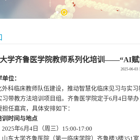
知
大学齐鲁医学院教师系列化培训——“AI
2025-06-03 
学单位：
化外科临床教师队伍建设，推动智慧化临床见习与实习
实习带教方法培训项目组。齐鲁医学院定于
6
月
4
日举办
授担任嘉宾，具体安排如下：
培训时间与地点
：
2025
年
6
月
4
日（周三）
15:00-17:00
：山东大学齐鲁医院（第一临床学院）齐鲁楼
3
楼
351
室