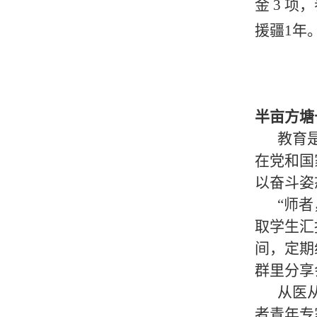
金 3 
援疆1年
半亩方塘
教育
在党和国
以奋斗姿
“师
取学生汇
间，定期
群里分享
从医
者青年专