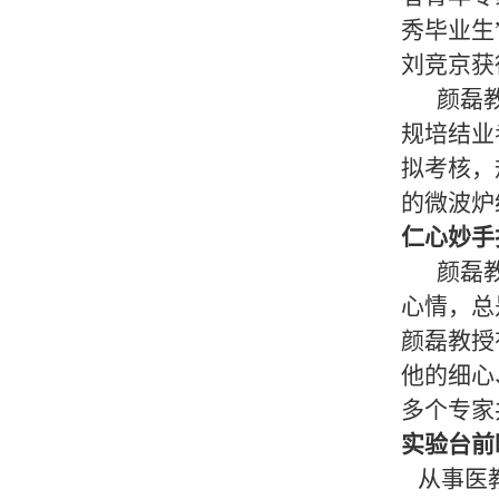
秀毕业生
刘竞京获
颜磊
规培结业
拟考核，
的微波炉
仁心妙手
颜磊
心情，总
颜磊教授
他的细心
多个专家
实验台前
从事医教