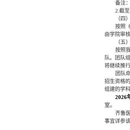
备注
2.截
（四
按照
由学院审
（五
按照
队。团队组
将继续推
团队
招生资格
组建的学
2026
室。
齐鲁
事宜详参