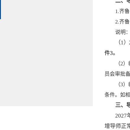
二、
1.齐
2.齐
说明
（1）
件3。
（2
员会审批
（3
条件。如
三、
2027
增导师正