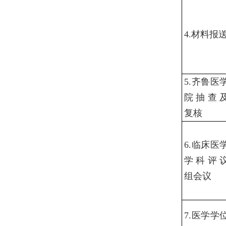
4.材料报
5.齐鲁医
院抽查
复核
6.临床医
学科评
组会议
7.医学学