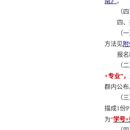
南》
。
（四
四、
（一
方法见
附
报名
（二
+
专业
”，
群内公布
（三
描成
1份
为
“
学号