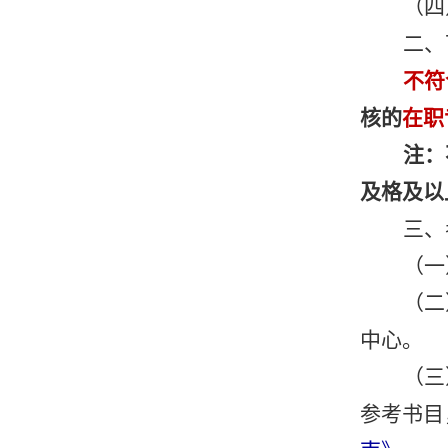
（四
二、
不符
核的
在职
注
：
及格及以
三、
（一
（二
中心。
（三
参考书目