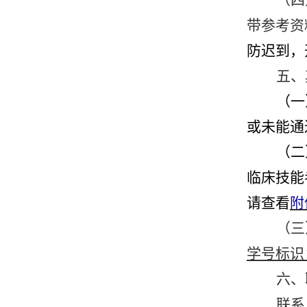
（四
带参考资
防迟到，
五、
（一
或未能通
（二
临床技能
请查看
附
（
三
学号标识
六、
联系