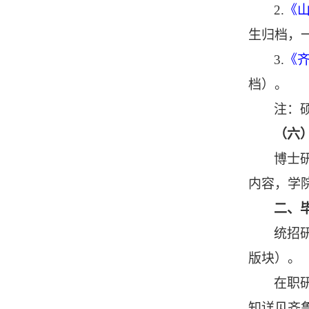
2
.
《
生归档，
3
.
《
档）。
注：
（六
博士
内容，学
二
、
统招
版块）。
在职
知详见齐