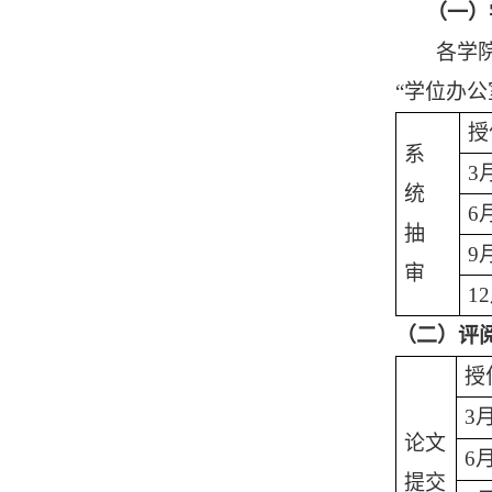
（一）
各学
“学位办
授
系
3
统
6
抽
9
审
1
（
二
）
评
授
3
论文
6
提交