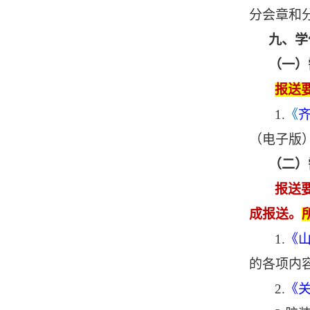
分会章和
九、学
（一）
报送
1.
《
（电子版
（二）
报送
成报送。
1.
《
的各项内
2
.
《