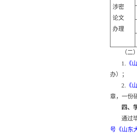
涉密
论文
办理
（二
1.
《
办）；
2.
《
章，一份
四、
通过
号《山东