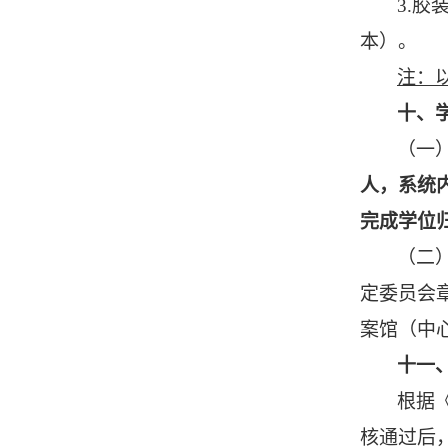
3
.胶
本）。
注：
十、
（一
人，系统
完成学位
（二
定委员会
案馆（中
十一
根据
核通过后