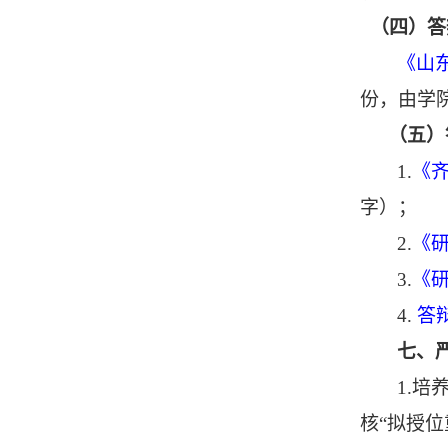
（四）答
《山
份，由学
（五）
1.
《
字）；
2.
《
3.
《
4.
答
七、
1.
核
“拟授