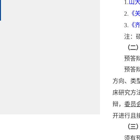
1.
山
2.
《
3.
《
注：
（二
预答
预答
方向、类
床
研究
方
辩，
委员
开进行且
（三
须有